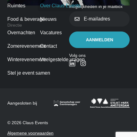
Ruimtes
Over Claus Events
mogelijkheden in je mailbox
E-
Rick Claus
Food & beverage
Nieuws
mailadres
Directie
Overnachten
Vacatures
Zomerevenement
Contact
Volg ons
Winterevenement
Veelgestelde vragen
Stel je event samen
Aangesloten bij
© 2026 Claus Events
Algemene voorwaarden