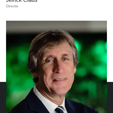
Directie
JOIN THE FAMILY!
BEKIJK ONZE VACATURES
Jouw
Claus
Blijf op de hoogte
event
Events
De laatste event-