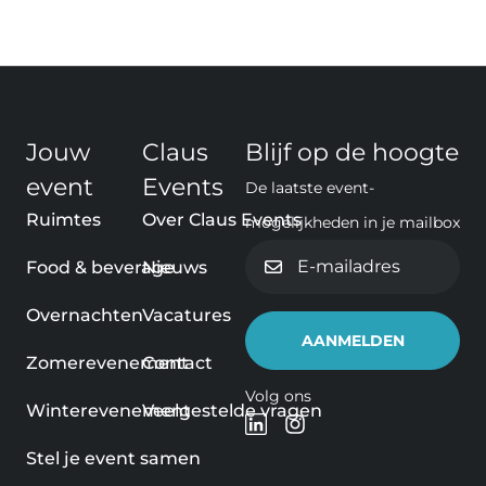
Jouw
Claus
Blijf op de hoogte
event
Events
De laatste event-
Ruimtes
Over Claus Events
mogelijkheden in je mailbox
E-
Food & beverage
Nieuws
mailadres
Overnachten
Vacatures
Zomerevenement
Contact
Volg ons
Winterevenement
Veelgestelde vragen
Stel je event samen