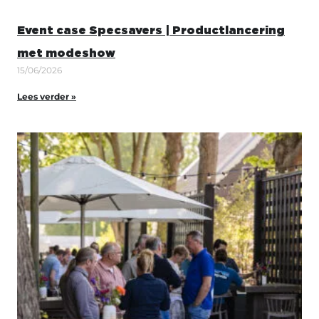
Event case Specsavers | Productlancering
met modeshow
15/06/2026
Lees verder »