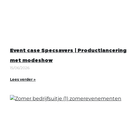
Event case Specsavers | Productlancering
met modeshow
15/06/2026
Lees verder »