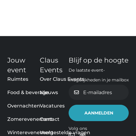
Jouw
Claus
Blijf op de hoogte
event
Events
De laatste event-
Ruimtes
Over Claus Events
mogelijkheden in je mailbox
E-
Food & beverage
Nieuws
mailadres
Overnachten
Vacatures
Zomerevenement
Contact
Volg ons
Winterevenement
Veelgestelde vragen